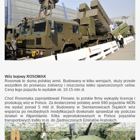
Wóz bojowy ROSOMAK
Rosomak to duma polskiej armii. Budowany w kilku wersjach, służy przede
wszystkim do przewozu żołnierzy i niszczenia lekko opancerzonych celów.
Cena tego pojazdu to wydatek ok. 10-15 mln zł.
Choć Rosomaka zaprojektowali Finowie, to polskie firmy wykupiły licencję i
produkują wóz w Polsce. Za dostarczenie polskiej armii 690 pojazdów MON
ma wydać ponad 5 mld zł. Budowany w Siemianowicach Śląskich wóz
wsparcia po niezbędnych modyfikacjach doskonale sprawdzał się podczas
działań w Afganistanie. Kilka wyprodukowanych w Polsce pojazdów
transportowych trafiło m.in. do Zjednoczonych Emiratów Arabskich.