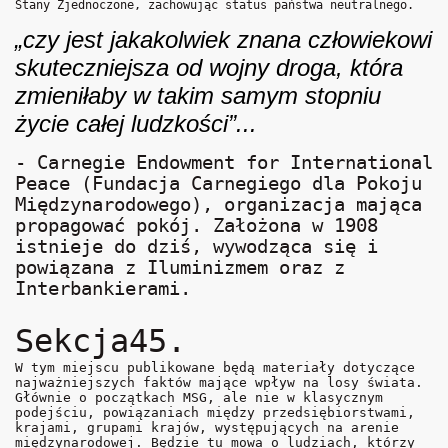
Stany Zjednoczone, zachowując status państwa neutralnego.
„czy jest jakakolwiek znana człowiekowi
skuteczniejsza od wojny droga, która
zmieniłaby w takim samym stopniu
życie całej ludzkości”...
- Carnegie Endowment for International
Peace (Fundacja Carnegiego dla Pokoju
Międzynarodowego), organizacja mająca
propagować pokój. Założona w 1908
istnieje do dziś, wywodząca się i
powiązana z Iluminizmem oraz z
Interbankierami.
Sekcja45.
W tym miejscu publikowane będą materiały dotyczące
najważniejszych faktów mające wpływ na losy świata.
Głównie o początkach MSG, ale nie w klasycznym
podejściu, powiązaniach między przedsiębiorstwami,
krajami, grupami krajów, występujących na arenie
międzynarodowej. Będzie tu mowa o ludziach, którzy