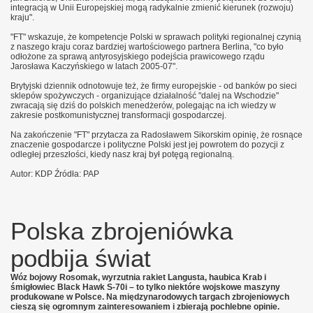
integracją w Unii Europejskiej mogą radykalnie zmienić kierunek (rozwoju)
kraju".
"FT" wskazuje, że kompetencje Polski w sprawach polityki regionalnej czynią
z naszego kraju coraz bardziej wartościowego partnera Berlina, "co było
odłożone za sprawą antyrosyjskiego podejścia prawicowego rządu
Jarosława Kaczyńskiego w latach 2005-07".
Brytyjski dziennik odnotowuje też, że firmy europejskie - od banków po sieci
sklepów spożywczych - organizujące działalność "dalej na Wschodzie"
zwracają się dziś do polskich menedżerów, polegając na ich wiedzy w
zakresie postkomunistycznej transformacji gospodarczej.
Na zakończenie "FT" przytacza za Radosławem Sikorskim opinię, że rosnące
znaczenie gospodarcze i polityczne Polski jest jej powrotem do pozycji z
odległej przeszłości, kiedy nasz kraj był potęgą regionalną.
Autor: KDP Źródła: PAP
Polska zbrojeniówka
podbija świat
Wóz bojowy Rosomak, wyrzutnia rakiet Langusta, haubica Krab i
śmigłowiec Black Hawk S-70i – to tylko niektóre wojskowe maszyny
produkowane w Polsce. Na międzynarodowych targach zbrojeniowych
cieszą się ogromnym zainteresowaniem i zbierają pochlebne opinie.