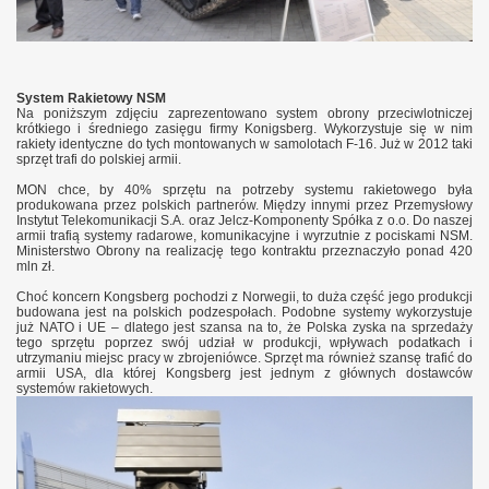
System Rakietowy NSM
Na poniższym zdjęciu zaprezentowano system obrony przeciwlotniczej
krótkiego i średniego zasięgu firmy Konigsberg. Wykorzystuje się w nim
rakiety identyczne do tych montowanych w samolotach F-16. Już w 2012 taki
sprzęt trafi do polskiej armii.
MON chce, by 40% sprzętu na potrzeby systemu rakietowego była
produkowana przez polskich partnerów. Między innymi przez Przemysłowy
Instytut Telekomunikacji S.A. oraz Jelcz-Komponenty Spółka z o.o. Do naszej
armii trafią systemy radarowe, komunikacyjne i wyrzutnie z pociskami NSM.
Ministerstwo Obrony na realizację tego kontraktu przeznaczyło ponad 420
mln zł.
Choć koncern Kongsberg pochodzi z Norwegii, to duża część jego produkcji
budowana jest na polskich podzespołach. Podobne systemy wykorzystuje
już NATO i UE – dlatego jest szansa na to, że Polska zyska na sprzedaży
tego sprzętu poprzez swój udział w produkcji, wpływach podatkach i
utrzymaniu miejsc pracy w zbrojeniówce. Sprzęt ma również szansę trafić do
armii USA, dla której Kongsberg jest jednym z głównych dostawców
systemów rakietowych.