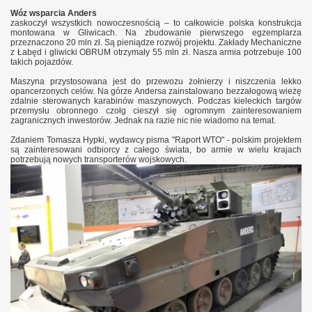
Wóz wsparcia Anders
zaskoczył wszystkich nowoczesnością – to całkowicie polska konstrukcja
montowana w Gliwicach. Na zbudowanie pierwszego egzemplarza
przeznaczono 20 mln zł. Są pieniądze rozwój projektu. Zakłady Mechaniczne
z Łabęd i gliwicki OBRUM otrzymały 55 mln zł. Nasza armia potrzebuje 100
takich pojazdów.
Maszyna przystosowana jest do przewozu żołnierzy i niszczenia lekko
opancerzonych celów. Na górze Andersa zainstalowano bezzałogową wieżę
zdalnie sterowanych karabinów maszynowych. Podczas kieleckich targów
przemysłu obronnego czołg cieszył się ogromnym zainteresowaniem
zagranicznych inwestorów. Jednak na razie nic nie wiadomo na temat.
Zdaniem Tomasza Hypki, wydawcy pisma "Raport WTO" - polskim projektem
są zainteresowani odbiorcy z całego świata, bo armie w wielu krajach
potrzebują nowych transporterów wojskowych.