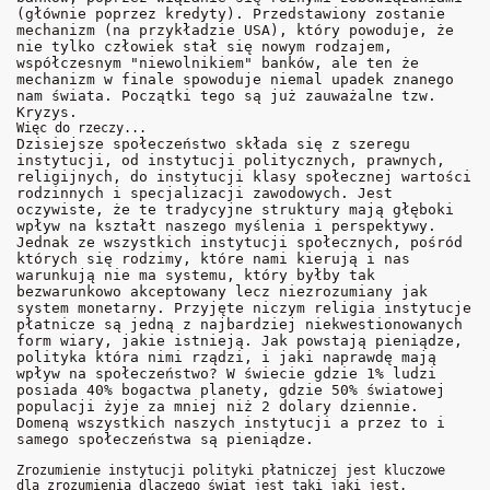
(głównie poprzez kredyty). Przedstawiony zostanie
mechanizm (na przykładzie USA), który powoduje, że
nie tylko człowiek stał się nowym rodzajem,
współczesnym "niewolnikiem" banków, ale ten że
mechanizm w finale spowoduje niemal upadek znanego
nam świata. Początki tego są już zauważalne tzw.
Kryzys.
Więc do rzeczy...
Dzisiejsze społeczeństwo składa się z szeregu
instytucji, od instytucji politycznych, prawnych,
religijnych, do instytucji klasy społecznej wartości
rodzinnych i specjalizacji zawodowych. Jest
oczywiste, że te tradycyjne struktury mają głęboki
wpływ na kształt naszego myślenia i perspektywy.
Jednak ze wszystkich instytucji społecznych, pośród
których się rodzimy, które nami kierują i nas
warunkują nie ma systemu, który byłby tak
bezwarunkowo akceptowany lecz niezrozumiany jak
system monetarny. Przyjęte niczym religia instytucje
płatnicze są jedną z najbardziej niekwestionowanych
form wiary, jakie istnieją. Jak powstają pieniądze,
polityka która nimi rządzi, i jaki naprawdę mają
wpływ na społeczeństwo? W świecie gdzie 1% ludzi
posiada 40% bogactwa planety, gdzie 50% światowej
populacji żyje za mniej niż 2 dolary dziennie.
Domeną wszystkich naszych instytucji a przez to i
samego społeczeństwa są pieniądze.
Zrozumienie instytucji polityki płatniczej jest kluczowe
dla zrozumienia dlaczego świat jest taki jaki jest.