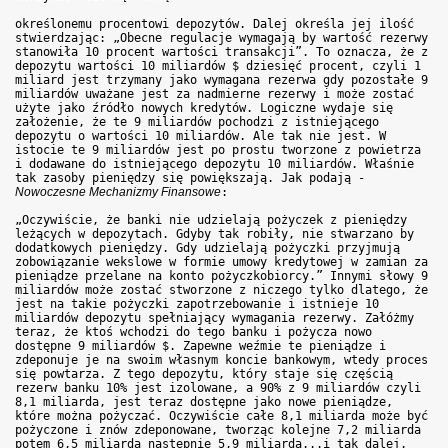
określonemu procentowi depozytów. Dalej określa jej ilość
stwierdzając: „Obecne regulacje wymagają by wartość rezerwy
stanowiła 10 procent wartości transakcji”. To oznacza, że z
depozytu wartości 10 miliardów $ dziesięć procent, czyli 1
miliard jest trzymany jako wymagana rezerwa gdy pozostałe 9
miliardów uważane jest za nadmierne rezerwy i może zostać
użyte jako źródło nowych kredytów. Logiczne wydaje się
założenie, że te 9 miliardów pochodzi z istniejącego
depozytu o wartości 10 miliardów. Ale tak nie jest. W
istocie te 9 miliardów jest po prostu tworzone z powietrza
i dodawane do istniejącego depozytu 10 miliardów. Właśnie
tak zasoby pieniędzy się powiększają. Jak podają -
Nowoczesne Mechanizmy Finansowe
:
„Oczywiście, że banki nie udzielają pożyczek z pieniędzy
leżących w depozytach. Gdyby tak robiły, nie stwarzano by
dodatkowych pieniędzy. Gdy udzielają pożyczki przyjmują
zobowiązanie wekslowe w formie umowy kredytowej w zamian za
pieniądze przelane na konto pożyczkobiorcy.” Innymi słowy 9
miliardów może zostać stworzone z niczego tylko dlatego, że
jest na takie pożyczki zapotrzebowanie i istnieje 10
miliardów depozytu spełniający wymagania rezerwy. Załóżmy
teraz, że ktoś wchodzi do tego banku i pożycza nowo
dostępne 9 miliardów $. Zapewne weźmie te pieniądze i
zdeponuje je na swoim własnym koncie bankowym, wtedy proces
się powtarza. Z tego depozytu, który staje się częścią
rezerw banku 10% jest izolowane, a 90% z 9 miliardów czyli
8,1 miliarda, jest teraz dostępne jako nowe pieniądze,
które można pożyczać. Oczywiście całe 8,1 miliarda może być
pożyczone i znów zdeponowane, tworząc kolejne 7,2 miliarda
potem 6,5 miliarda następnie 5,9 miliarda...i tak dalej.