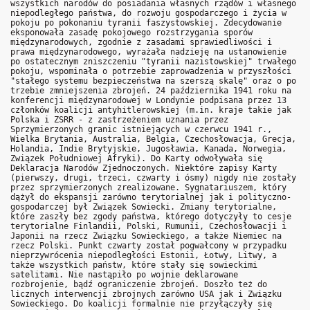
wszystkich narodów do posiadania własnych rządów i własnego
niepodległego państwa, do rozwoju gospodarczego i życia w
pokoju po pokonaniu tyranii faszystowskiej. Zdecydowanie
eksponowała zasadę pokojowego rozstrzygania sporów
międzynarodowych, zgodnie z zasadami sprawiedliwości i
prawa międzynarodowego, wyrażała nadzieję na ustanowienie
po ostatecznym zniszczeniu "tyranii nazistowskiej" trwałego
pokoju, wspominała o potrzebie zaprowadzenia w przyszłości
"stałego systemu bezpieczeństwa na szerszą skalę" oraz o po
trzebie zmniejszenia zbrojeń. 24 października 1941 roku na
konferencji międzynarodowej w Londynie podpisana przez 13
członków koalicji antyhitlerowskiej (m.in. kraje takie jak
Polska i ZSRR - z zastrzeżeniem uznania przez
Sprzymierzonych granic istniejących w czerwcu 1941 r.,
Wielka Brytania, Australia, Belgia, Czechosłowacja, Grecja,
Holandia, Indie Brytyjskie, Jugosławia, Kanada, Norwegia,
Związek Południowej Afryki). Do Karty odwoływała się
Deklaracja Narodów Zjednoczonych. Niektóre zapisy Karty
(pierwszy, drugi, trzeci, czwarty i ósmy) nigdy nie zostały
przez sprzymierzonych zrealizowane. Sygnatariuszem, który
dążył do ekspansji zarówno terytorialnej jak i polityczno-
gospodarczej był Związek Sowiecki. Zmiany terytorialne,
które zaszły bez zgody państwa, którego dotyczyły to cesje
terytorialne Finlandii, Polski, Rumunii, Czechosłowacji i
Japonii na rzecz Związku Sowieckiego, a także Niemiec na
rzecz Polski. Punkt czwarty został pogwałcony w przypadku
nieprzywrócenia niepodległości Estonii, Łotwy, Litwy, a
także wszystkich państw, które stały się sowieckimi
satelitami. Nie nastąpiło po wojnie deklarowane
rozbrojenie, bądź ograniczenie zbrojeń. Doszło też do
licznych interwencji zbrojnych zarówno USA jak i Związku
Sowieckiego. Do koalicji formalnie nie przyłączyły się