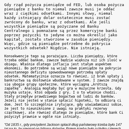
Gdy rząd pożycza pieniądze od FED, lub osoba pożycza
pieniądze z banku to niemal zawsze musi je oddać
wraz z ciężkimi odsetkami. Innymi słowy, niemal
każdy istniejący dolar ostatecznie musi zostać
zwrócony do banku, wraz z odsetkami. Ale jeśli
wszystkie pieniądze są pożyczane od Banku
Centralnego i pomnażane są przez komercyjne banki
poprzez pożyczki to jedyne co można określić jako
kapitał, zostało stworzone w zasobie pieniędzy.
Więc, gdzie są pieniądze potrzebne do pokrycia
wszystkich odsetek? Nigdzie. Nie istnieją.
Konsekwencje tego są porażające. Liczba pieniędzy, które
trzeba oddać bankom, zawsze będzie większa niż ich ilość w
obiegu. Właśnie dlatego inflacja jest stałym aspektem
ekonomii. Bo potrzebne są wciąż nowe pieniądze na pokrycie
nieustannego deficytu spowodowanego potrzebą spłaty
odsetek. Matematycznie oznacza to również, iż brak spłaty i
bankructwa są dosłownie wbudowane w system. I zawsze znajdą
się ubogie grupy społeczne, które wyciągną „krótszą
zapałkę”. Analogią mogłaby być gra w muzyczne krzesła. Gdy
muzyka ustaje, ktoś odpada z gry. I o to właśnie chodzi.
Stały przepływ prawdziwego bogactwa od ludzi do banków.
Jeżeli nie jesteś w stanie spłacić hipoteki, to odbiorą ci
dom. Jest to szczególnie irytujące, gdy uświadamiasz sobie,
że jest to nieuniknione z uwagi na praktyki rezerwy
cząstkowej, ale również dlatego że pieniądze, które bank Ci
pożyczył prawnie w ogóle nie istniały.
"Od 1835 r., gdy prezydent Jackson spłacił dług państwowy trzeba było 147
lat na to, by sięgnął on biliona dolarów. Potem trzeba było jużtylko czterech