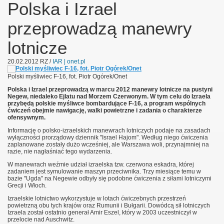
Polska i Izrael
przeprowadzą manewry
lotnicze
20.02.2012
RZ
/
IAR | onet.pl
Polski myśliwiec F-16, fot. Piotr Ogórek/Onet
Polska i Izrael przeprowadzą w marcu 2012 manewry lotnicze na pustyni
Negew, niedaleko Ejlatu nad Morzem Czerwonym. W tym celu do Izraela
przybędą polskie myśliwce bombardujące F-16, a program wspólnych
ćwiczeń obejmie nawigację, walki powietrzne i zadania o charakterze
ofensywnym.
Informację o polsko-izraelskich manewrach lotniczych podaje na zasadach
wyłączności prorządowy dziennik "Israel Hajom". Według niego ćwiczenia
zaplanowane zostały dużo wcześniej, ale Warszawa woli, przynajmniej na
razie, nie nagłaśniać tego wydarzenia.
W manewrach weźmie udział izraelska tzw. czerwona eskadra, której
zadaniem jest symulowanie maszyn przeciwnika. Trzy miesiące temu w
bazie "Ugda" na Negewie odbyły się podobne ćwiczenia z siłami lotniczymi
Grecji i Włoch.
Izraelskie lotnictwo wykorzystuje w lotach ćwiczebnych przestrzeń
powietrzną obu tych krajów oraz Rumunii i Bułgarii. Dowódcą sił lotniczych
Izraela został ostatnio generał Amir Eszel, który w 2003 uczestniczył w
przelocie nad Auschwitz.