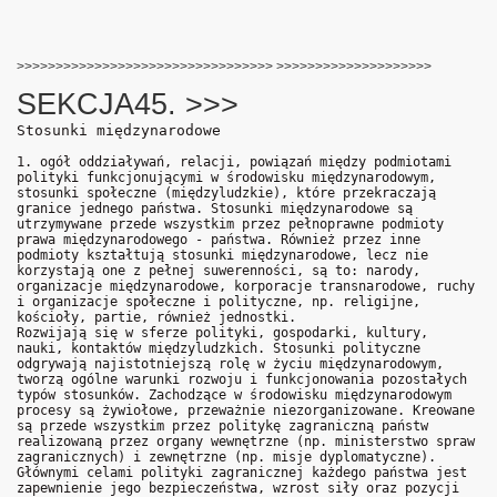
>>>>>>>>>>>>>>>>>>>>>>>>>>>>>>>>> >>>>>>>>>>>>>>>>>>>>
SEKCJA45. >>>
Stosunki międzynarodowe
ek
1. ogół oddziaływań, relacji, powiązań między podmiotami
polityki funkcjonującymi w środowisku międzynarodowym,
stosunki społeczne (międzyludzkie), które przekraczają
granice jednego państwa. Stosunki międzynarodowe są
utrzymywane przede wszystkim przez pełnoprawne podmioty
prawa międzynarodowego - państwa. Również przez inne
podmioty kształtują stosunki międzynarodowe, lecz nie
korzystają one z pełnej suwerenności, są to: narody,
organizacje międzynarodowe, korporacje transnarodowe, ruchy
i organizacje społeczne i polityczne, np. religijne,
kościoły, partie, również jednostki.
Rozwijają się w sferze polityki, gospodarki, kultury,
nauki, kontaktów międzyludzkich. Stosunki polityczne
odgrywają najistotniejszą rolę w życiu międzynarodowym,
tworzą ogólne warunki rozwoju i funkcjonowania pozostałych
typów stosunków. Zachodzące w środowisku międzynarodowym
procesy są żywiołowe, przeważnie niezorganizowane. Kreowane
są przede wszystkim przez politykę zagraniczną państw
realizowaną przez organy wewnętrzne (np. ministerstwo spraw
zagranicznych) i zewnętrzne (np. misje dyplomatyczne).
Głównymi celami polityki zagranicznej każdego państwa jest
zapewnienie jego bezpieczeństwa, wzrost siły oraz pozycji