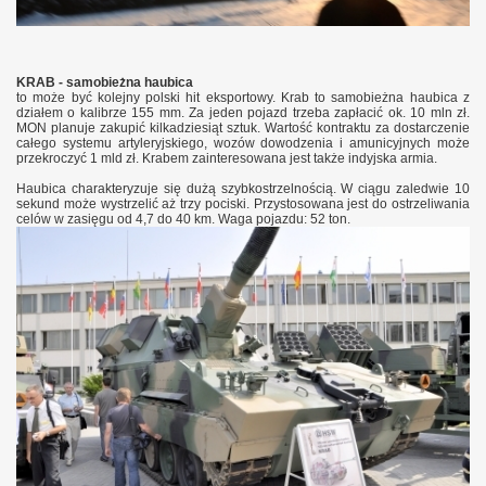
KRAB - samobieżna haubica
to może być kolejny polski hit eksportowy. Krab to samobieżna haubica z
działem o kalibrze 155 mm. Za jeden pojazd trzeba zapłacić ok. 10 mln zł.
MON planuje zakupić kilkadziesiąt sztuk. Wartość kontraktu za dostarczenie
całego systemu artyleryjskiego, wozów dowodzenia i amunicyjnych może
przekroczyć 1 mld zł. Krabem zainteresowana jest także indyjska armia.
Haubica charakteryzuje się dużą szybkostrzelnością. W ciągu zaledwie 10
sekund może wystrzelić aż trzy pociski. Przystosowana jest do ostrzeliwania
celów w zasięgu od 4,7 do 40 km. Waga pojazdu: 52 ton.