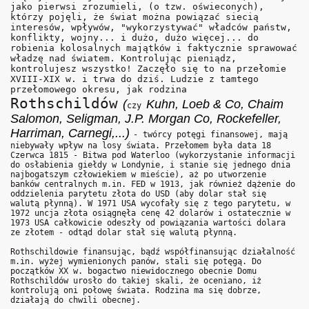
jako pierwsi zrozumieli, (o tzw. oświeconych),
którzy pojęli, że świat można powiązać siecią
interesów, wpływów, "wykorzystywać" władców państw,
konflikty, wojny... i dużo, dużo więcej... do
robienia kolosalnych majątków i faktycznie sprawować
władzę nad światem. Kontrolując pieniądz,
kontrolujesz wszystko! Zaczęło się to na przełomie
XVIII-XIX w. i trwa do dziś. Ludzie z tamtego
przełomowego okresu, jak rodzina
Rothschildów
(
Kuhn, Loeb & Co, Chaim
czy
Salomon, Seligman, J.P. Morgan Co, Rockefeller,
Harriman, Carnegi,...)
- twórcy potęgi finansowej, mają
niebywały wpływ na losy świata. Przełomem była data 18
Czerwca 1815 - Bitwa pod Waterloo (wykorzystanie informacji
do osłabienia giełdy w Londynie, i stanie się jednego dnia
najbogatszym człowiekiem w mieście), aż po utworzenie
banków centralnych m.in. FED w 1913, jak również dążenie do
oddzielenia parytetu złota do USD (aby dolar stał się
walutą płynną). W 1971 USA wycofały się z tego parytetu, w
1972 uncja złota osiągnęła cenę 42 dolarów i ostatecznie w
1973 USA całkowicie odeszły od powiązania wartości dolara
ze złotem - odtąd dolar stał się walutą płynną.
Rothschildowie finansując, bądź współfinansując działalność
m.in. wyżej wymienionych panów, stali się potęgą. Do
początków XX w. bogactwo niewidocznego obecnie Domu
Rothschildów urosło do takiej skali, że oceniano, iż
kontrolują oni połowę świata. Rodzina ma się dobrze,
działają do chwili obecnej.