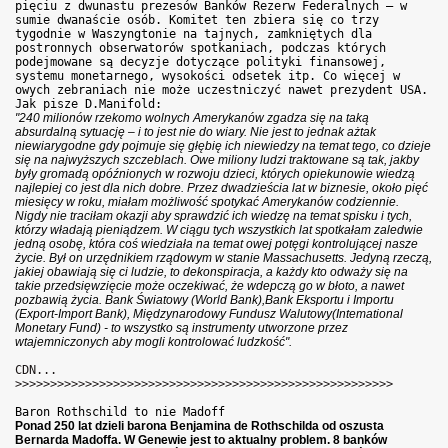
pięciu z dwunastu prezesów Banków Rezerw Federalnych – w
sumie dwanaście osób. Komitet ten zbiera się co trzy
tygodnie w Waszyngtonie na tajnych, zamkniętych dla
postronnych obserwatorów spotkaniach, podczas których
podejmowane są decyzje dotyczące polityki finansowej,
systemu monetarnego, wysokości odsetek itp. Co więcej w
owych zebraniach nie może uczestniczyć nawet prezydent USA.
Jak pisze D.Manifold:
"240 milionów rzekomo wolnych Amerykanów zgadza się na taką
absurdalną sytuację – i to jest nie do wiary. Nie jest to jednak ażtak
niewiarygodne gdy pojmuje się głębię ich niewiedzy na temat tego, co dzieje
się na najwyższych szczeblach. Owe miliony ludzi traktowane są tak, jakby
były gromadą opóźnionych w rozwoju dzieci, których opiekunowie wiedzą
najlepiej co jest dla nich dobre. Przez dwadzieścia lat w biznesie, około pięć
miesięcy w roku, miałam możliwość spotykać Amerykanów codziennie.
Nigdy nie traciłam okazji aby sprawdzić ich wiedzę na temat spisku i tych,
którzy władają pieniądzem. W ciągu tych wszystkich lat spotkałam zaledwie
jedną osobę, która coś wiedziała na temat owej potęgi kontrolującej nasze
życie. Był on urzędnikiem rządowym w stanie Massachusetts. Jedyną rzeczą,
jakiej obawiają się ci ludzie, to dekonspiracja, a każdy kto odważy się na
takie przedsięwzięcie może oczekiwać, że wdepczą go w błoto, a nawet
pozbawią życia. Bank Światowy (World Bank),Bank Eksportu i Importu
(Export-Import Bank), Międzynarodowy Fundusz Walutowy(Intemational
Monetary Fund) - to wszystko są instrumenty utworzone przez
wtajemniczonych aby mogli kontrolować ludzkość".
CDN...
>>>>>>>>>>>>>>>>>>>>>>>>>>>>>>>>>>>>>>>>>>>>>>>>>>>>>>
Baron Rothschild to nie Madoff
Ponad 250 lat dzieli barona Benjamina de Rothschilda od oszusta
Bernarda Madoffa. W Genewie jest to aktualny problem. 8 banków