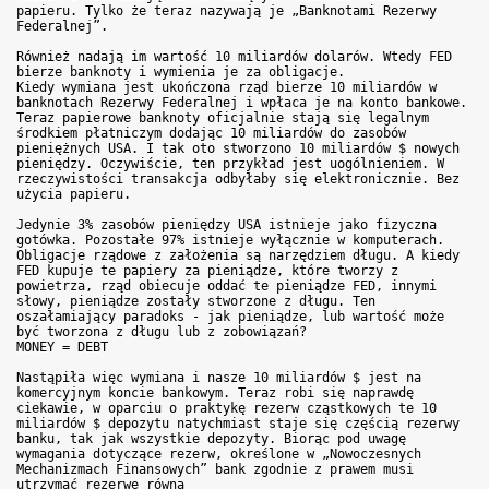
papieru. Tylko że teraz nazywają je „Banknotami Rezerwy
Federalnej”.
Również nadają im wartość 10 miliardów dolarów. Wtedy FED
bierze banknoty i wymienia je za obligacje.
Kiedy wymiana jest ukończona rząd bierze 10 miliardów w
banknotach Rezerwy Federalnej i wpłaca je na konto bankowe.
Teraz papierowe banknoty oficjalnie stają się legalnym
środkiem płatniczym dodając 10 miliardów do zasobów
pieniężnych USA. I tak oto stworzono 10 miliardów $ nowych
pieniędzy. Oczywiście, ten przykład jest uogólnieniem. W
rzeczywistości transakcja odbyłaby się elektronicznie. Bez
użycia papieru.
Jedynie 3% zasobów pieniędzy USA istnieje jako fizyczna
gotówka. Pozostałe 97% istnieje wyłącznie w komputerach.
Obligacje rządowe z założenia są narzędziem długu. A kiedy
FED kupuje te papiery za pieniądze, które tworzy z
powietrza, rząd obiecuje oddać te pieniądze FED, innymi
słowy, pieniądze zostały stworzone z długu. Ten
oszałamiający paradoks - jak pieniądze, lub wartość może
być tworzona z długu lub z zobowiązań?
MONEY = DEBT
Nastąpiła więc wymiana i nasze 10 miliardów $ jest na
komercyjnym koncie bankowym. Teraz robi się naprawdę
ciekawie, w oparciu o praktykę rezerw cząstkowych te 10
miliardów $ depozytu natychmiast staje się częścią rezerwy
banku, tak jak wszystkie depozyty. Biorąc pod uwagę
wymagania dotyczące rezerw, określone w „Nowoczesnych
Mechanizmach Finansowych” bank zgodnie z prawem musi
utrzymać rezerwę równą