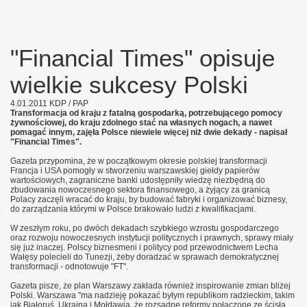
"Financial Times" opisuje
wielkie sukcesy Polski
4.01.2011 KDP / PAP
Transformacja od kraju z fatalną gospodarką, potrzebującego pomocy
żywnościowej, do kraju zdolnego stać na własnych nogach, a nawet
pomagać innym, zajęła Polsce niewiele więcej niż dwie dekady - napisał
"Financial Times".
Gazeta przypomina, że w początkowym okresie polskiej transformacji
Francja i USA pomogły w stworzeniu warszawskiej giełdy papierów
wartościowych, zagraniczne banki udostępniły wiedzę niezbędną do
zbudowania nowoczesnego sektora finansowego, a żyjący za granicą
Polacy zaczęli wracać do kraju, by budować fabryki i organizować biznesy,
do zarządzania którymi w Polsce brakowało ludzi z kwalifikacjami.
W zeszłym roku, po dwóch dekadach szybkiego wzrostu gospodarczego
oraz rozwoju nowoczesnych instytucji politycznych i prawnych, sprawy miały
się już inaczej. Polscy biznesmeni i politycy pod przewodnictwem Lecha
Wałęsy polecieli do Tunezji, żeby doradzać w sprawach demokratycznej
transformacji - odnotowuje "FT".
Gazeta pisze, że plan Warszawy zakłada również inspirowanie zmian bliżej
Polski. Warszawa "ma nadzieję pokazać byłym republikom radzieckim, takim
jak Białoruś, Ukraina i Mołdawia, że rozsądne reformy połączone ze ścisłą