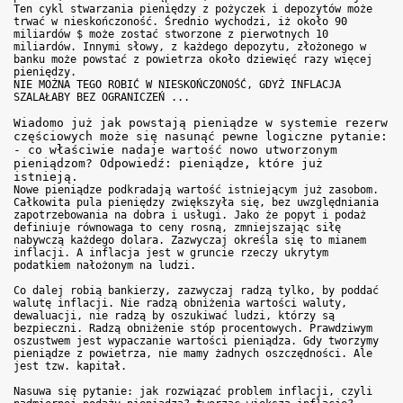
Ten cykl stwarzania pieniędzy z pożyczek i depozytów może
trwać w nieskończoność. Średnio wychodzi, iż około 90
miliardów $ może zostać stworzone z pierwotnych 10
miliardów. Innymi słowy, z każdego depozytu, złożonego w
banku może powstać z powietrza około dziewięć razy więcej
pieniędzy.
NIE MOŻNA TEGO ROBIĆ W NIESKOŃCZONOŚĆ, GDYŻ INFLACJA
SZALAŁABY BEZ OGRANICZEŃ ...
Wiadomo już jak powstają pieniądze w systemie rezerw
częściowych może się nasunąć pewne logiczne pytanie:
- co właściwie nadaje wartość nowo utworzonym
pieniądzom? Odpowiedź: pieniądze, które już
istnieją.
Nowe pieniądze podkradają wartość istniejącym już zasobom.
Całkowita pula pieniędzy zwiększyła się, bez uwzględniania
zapotrzebowania na dobra i usługi. Jako że popyt i podaż
definiuje równowaga to ceny rosną, zmniejszając siłę
nabywczą każdego dolara. Zazwyczaj określa się to mianem
inflacji. A inflacja jest w gruncie rzeczy ukrytym
podatkiem nałożonym na ludzi.
Co dalej robią bankierzy, zazwyczaj radzą tylko, by poddać
walutę inflacji. Nie radzą obniżenia wartości waluty,
dewaluacji, nie radzą by oszukiwać ludzi, którzy są
bezpieczni. Radzą obniżenie stóp procentowych. Prawdziwym
oszustwem jest wypaczanie wartości pieniądza. Gdy tworzymy
pieniądze z powietrza, nie mamy żadnych oszczędności. Ale
jest tzw. kapitał.
Nasuwa się pytanie: jak rozwiązać problem inflacji, czyli