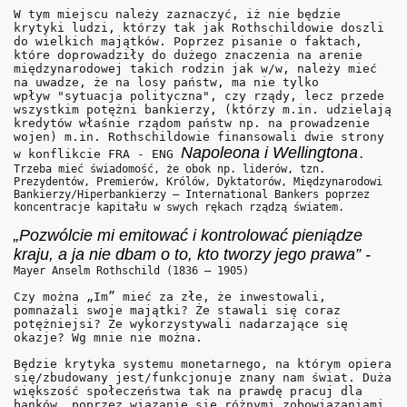
W tym miejscu należy zaznaczyć, iż nie będzie
krytyki ludzi, którzy tak jak Rothschildowie doszli
do wielkich majątków. Poprzez pisanie o faktach,
które doprowadziły do dużego znaczenia na arenie
międzynarodowej takich rodzin jak w/w, należy mieć
na uwadze, że na losy państw, ma nie tylko
wpływ "sytuacja polityczna", czy rządy, lecz przede
wszystkim potężni bankierzy, (którzy m.in. udzielają
kredytów właśnie rządom państw np. na prowadzenie
wojen) m.in. Rothschildowie finansowali dwie strony
Napoleona i Wellingtona
w konflikcie FRA - ENG
.
Trzeba mieć świadomość, że obok np. liderów, tzn.
Prezydentów, Premierów, Królów, Dyktatorów, Międzynarodowi
Bankierzy/Hiperbankierzy – International Bankers poprzez
koncentracje kapitału w swych rękach rządzą światem.
„Pozwólcie mi emitować i kontrolować pieniądze
kraju, a ja nie dbam o to, kto tworzy jego prawa” -
Mayer Anselm Rothschild (1836 – 1905)
Czy można „Im” mieć za złe, że inwestowali,
pomnażali swoje majątki? Że stawali się coraz
potężniejsi? Że wykorzystywali nadarzające się
okazje? Wg mnie nie można.
Będzie krytyka systemu monetarnego, na którym opiera
się/zbudowany jest/funkcjonuje znany nam świat. Duża
większość społeczeństwa tak na prawdę pracuj dla
banków, poprzez wiązanie się różnymi zobowiązaniami