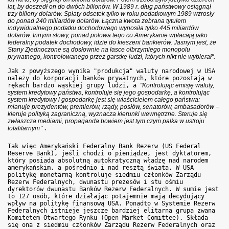
lat, by doszedł on do dwóch bilionów. W 1989 r. dług państwowy osiągnął
trzy biliony dolarów. Spłaty odsetek tylko w roku podatkowym 1989 wzrosły
do ponad 240 miliardów dolarów. Łączna kwota zebrana tytułem
indywidualnego podatku dochodowego wynosiła tylko 445 miliardów
dolarów. Innymi słowy, ponad połowa tego co Amerykanie wpłacają jako
federalny podatek dochodowy, idzie do kieszeni bankierów. Jasnym jest, że
Stany Zjednoczone są dosłownie na łasce olbrzymiego monopolu
prywatnego, kontrolowanego przez garstkę ludzi, których nikt nie wybierał".
Jak z powyższego wynika "produkcja" waluty narodowej w USA
należy do korporacji banków prywatnych, które pozostają w
rękach bardzo wąskiej grupy ludzi, a
"Kontrolując emisję waluty,
system kredytowy państwa, kontroluje się jego gospodarkę, a kontrolując
system kredytowy i gospodarkę jest się właścicielem całego państwa:
mianuje prezydentów, premierów, rządy, posłów, senatorów, ambasadorów –
kieruje polityką zagraniczną, wyznacza kierunki wewnętrzne. Steruje się
zwłaszcza mediami, propaganda bowiem jest tym czym pałka w ustroju
totalitarnym
".
Tak więc Amerykański Federalny Bank Rezerw (US Federal
Reserve Bank), jeśli chodzi o pieniądze, jest dyktatorem,
który posiada absolutną autokratyczną władzę nad narodem
amerykańskim, a pośrednio i nad resztą świata. W USA
politykę monetarną kontroluje siedmiu członków Zarządu
Rezerw Federalnych, dwunastu prezesów i stu ośmiu
dyrektorów dwunastu Banków Rezerw Federalnych. W sumie jest
to 127 osób, które działając potajemnie mają decydujący
wpływ na politykę finansową USA. Ponadto w Systemie Rezerw
Federalnych istnieje jeszcze bardziej elitarna grupa zwana
Komitetem Otwartego Rynku (Open Market Comittee). Składa
się ona z siedmiu członków Zarządu Rezerw Federalnych oraz