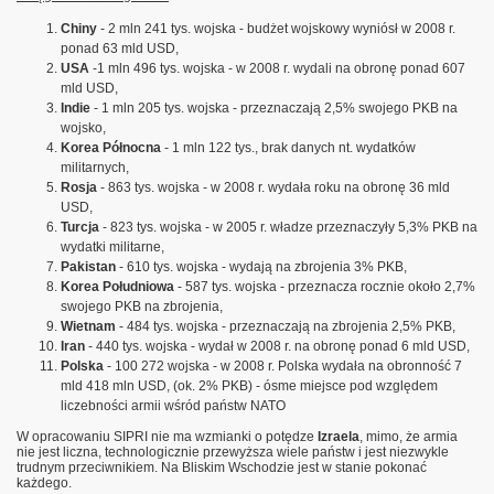
Chiny
- 2 mln 241 tys. wojska - budżet wojskowy wyniósł w 2008 r.
RSZAWSKIEGO | INNE SPOJRZENIE
ponad 63 mld USD,
USA
-1 mln 496 tys. wojska - w 2008 r. wydali na obronę ponad 607
mld USD,
jny Światowej | A gdyby...
Indie
- 1 mln 205 tys. wojska - przeznaczają 2,5% swojego PKB na
wojsko,
Korea Północna
- 1 mln 122 tys., brak danych nt. wydatków
militarnych,
Rosja
- 863 tys. wojska - w 2008 r. wydała roku na obronę 36 mld
USD,
Turcja
- 823 tys. wojska - w 2005 r. władze przeznaczyły 5,3% PKB na
wydatki militarne,
Pakistan
- 610 tys. wojska - wydają na zbrojenia 3% PKB,
Korea Południowa
- 587 tys. wojska - przeznacza rocznie około 2,7%
swojego PKB na zbrojenia,
Wietnam
- 484 tys. wojska - przeznaczają na zbrojenia 2,5% PKB,
Iran
- 440 tys. wojska - wydał w 2008 r. na obronę ponad 6 mld USD,
Polska
- 100 272 wojska - w 2008 r. Polska wydała na obronność 7
mld 418 mln USD, (ok. 2% PKB) - ósme miejsce pod względem
liczebności armii wśród państw NATO
W opracowaniu SIPRI nie ma wzmianki o potędze
Izraela
, mimo, że armia
nie jest liczna, technologicznie przewyższa wiele państw i jest niezwykle
trudnym przeciwnikiem. Na Bliskim Wschodzie jest w stanie pokonać
każdego.