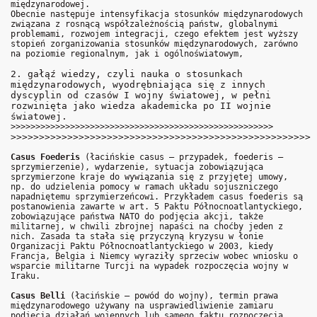
międzynarodowej.
Obecnie następuje intensyfikacja stosunków międzynarodowych
związana z rosnącą współzależnością państw, globalnymi
problemami, rozwojem integracji, czego efektem jest wyższy
stopień zorganizowania stosunków międzynarodowych, zarówno
na poziomie regionalnym, jak i ogólnoświatowym,
2. gałąź wiedzy, czyli nauka o stosunkach
międzynarodowych, wyodrębniająca się z innych
dyscyplin od czasów I wojny światowej, w pełni
rozwinięta jako wiedza akademicka po II wojnie
światowej.
>>>>>>>>>>>>>>>>>>>>>>>>>>>>>>>>>>>>>>>>>>>>>>>>>>>>>
>>>>>>>>>>>>>>>>>>>>>>>>>>>>>>>>>>>>>>>>>>>>>>>>>>>>>
Casus Foederis
(łacińskie casus – przypadek, foederis –
sprzymierzenie), wydarzenie, sytuacja zobowiązująca
sprzymierzone kraje do wywiązania się z przyjętej umowy,
np. do udzielenia pomocy w ramach układu sojuszniczego
napadniętemu sprzymierzeńcowi. Przykładem casus foederis są
postanowienia zawarte w art. 5 Paktu Północnoatlantyckiego,
zobowiązujące państwa NATO do podjęcia akcji, także
militarnej, w chwili zbrojnej napaści na choćby jeden z
nich. Zasada ta stała się przyczyną kryzysu w łonie
Organizacji Paktu Północnoatlantyckiego w 2003, kiedy
Francja, Belgia i Niemcy wyraziły sprzeciw wobec wniosku o
wsparcie militarne Turcji na wypadek rozpoczęcia wojny w
Iraku.
Casus Belli
(łacińskie – powód do wojny), termin prawa
międzynarodowego używany na usprawiedliwienie zamiaru
podjęcia działań wojennych lub samego faktu rozpoczęcia