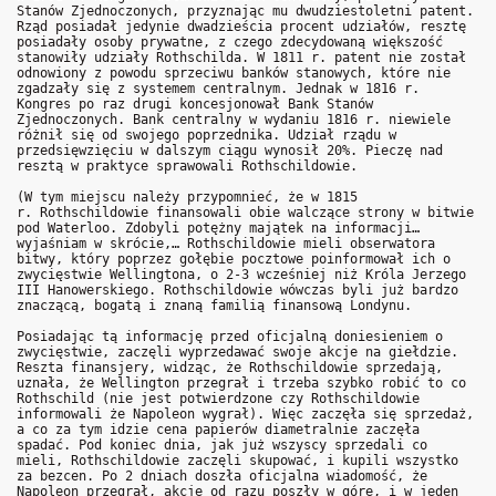
Stanów Zjednoczonych, przyznając mu dwudziestoletni patent.
Rząd posiadał jedynie dwadzieścia procent udziałów, resztę
posiadały osoby prywatne, z czego zdecydowaną większość
stanowiły udziały Rothschilda. W 1811 r. patent nie został
odnowiony z powodu sprzeciwu banków stanowych, które nie
zgadzały się z systemem centralnym. Jednak w 1816 r.
Kongres po raz drugi koncesjonował Bank Stanów
Zjednoczonych. Bank centralny w wydaniu 1816 r. niewiele
różnił się od swojego poprzednika. Udział rządu w
przedsięwzięciu w dalszym ciągu wynosił 20%. Pieczę nad
resztą w praktyce sprawowali Rothschildowie.
(W tym miejscu należy przypomnieć, że w 1815
r. Rothschildowie finansowali obie walczące strony w bitwie
pod Waterloo. Zdobyli potężny majątek na informacji…
wyjaśniam w skrócie,… Rothschildowie mieli obserwatora
bitwy, który poprzez gołębie pocztowe poinformował ich o
zwycięstwie Wellingtona, o 2-3 wcześniej niż Króla Jerzego
III Hanowerskiego. Rothschildowie wówczas byli już bardzo
znaczącą, bogatą i znaną familią finansową Londynu.
Posiadając tą informację przed oficjalną doniesieniem o
zwycięstwie, zaczęli wyprzedawać swoje akcje na giełdzie.
Reszta finansjery, widząc, że Rothschildowie sprzedają,
uznała, że Wellington przegrał i trzeba szybko robić to co
Rothschild (nie jest potwierdzone czy Rothschildowie
informowali że Napoleon wygrał). Więc zaczęła się sprzedaż,
a co za tym idzie cena papierów diametralnie zaczęła
spadać. Pod koniec dnia, jak już wszyscy sprzedali co
mieli, Rothschildowie zaczęli skupować, i kupili wszystko
za bezcen. Po 2 dniach doszła oficjalna wiadomość, że
Napoleon przegrał, akcje od razu poszły w górę, i w jeden