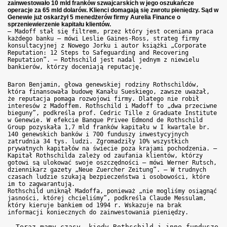
zainwestowało 10 mld franków szwajcarskich w jego oszukańcze
operacje za 65 mld dolarów. Klienci domagają się zwrotu pieniędzy. Sąd w
Genewie już oskarżył 5 menedżerów firmy Aurelia Finance o
sprzeniewierzenie kapitału klientów.
– Madoff stał się filtrem, przez który jest oceniana praca
każdego banku – mówi Leslie Gaines-Ross, strateg firmy
konsultacyjnej z Nowego Jorku i autor książki „Corporate
Reputation: 12 Steps to Safeguarding and Recovering
Reputation”. – Rothschild jest nadal jednym z niewielu
bankierów, którzy doceniają reputację.
Baron Benjamin, głowa genewskiej rodziny Rothschildów,
która finansowała budowę Kanału Sueskiego, zawsze uważał,
że reputacja pomaga rozwojowi firmy. Dlatego nie robił
interesów z Madoffem. Rothschild i Madoff to „dwa przeciwne
bieguny”, podkreśla prof. Cedric Tille z Graduate Institute
w Genewie. W efekcie Banque Privee Edmond de Rothschild
Group pozyskała 1,7 mld franków kapitału w I kwartale br.
140 genewskich banków i 700 funduszy inwestycyjnych
zatrudnia 34 tys. ludzi. Zgromadziły 10% wszystkich
prywatnych kapitałów na świecie poza krajami pochodzenia. –
Kapitał Rothschilda zależy od zaufania klientów, którzy
gotowi są ulokować swoje oszczędności – mówi Werner Rutsch,
dziennikarz gazety „Neue Zuercher Zeitung”. – W trudnych
czasach ludzie szukają bezpieczeństwa i osobowości, które
im to zagwarantują.
Rothschild uniknął Madoffa, ponieważ „nie mogliśmy osiągnąć
jasności, której chcieliśmy”, podkreśla Claude Messulam,
który kieruje bankiem od 1994 r. Wskazuje na brak
informacji koniecznych do zainwestowania pieniędzy.
– Teraz mamy czasy, kiedy Rothschild i inne fundusze