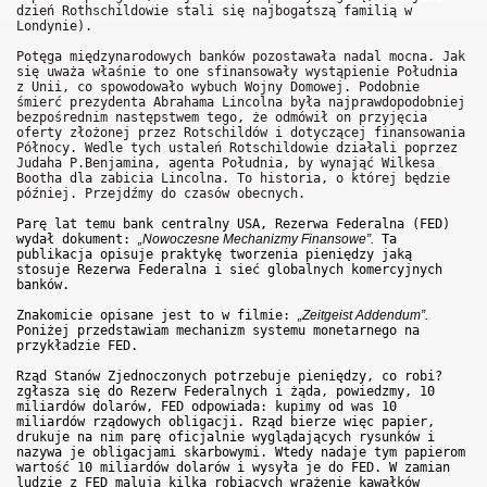
dzień Rothschildowie stali się najbogatszą familią w
Londynie).
Potęga międzynarodowych banków pozostawała nadal mocna. Jak
się uważa właśnie to one sfinansowały wystąpienie Południa
z Unii, co spowodowało wybuch Wojny Domowej. Podobnie
śmierć prezydenta Abrahama Lincolna była najprawdopodobniej
bezpośrednim następstwem tego, że odmówił on przyjęcia
oferty złożonej przez Rotschildów i dotyczącej finansowania
Północy. Wedle tych ustaleń Rotschildowie działali poprzez
Judaha P.Benjamina, agenta Południa, by wynająć Wilkesa
Bootha dla zabicia Lincolna. To historia, o której będzie
później. Przejdźmy do czasów obecnych.
Parę lat temu bank centralny USA, Rezerwa Federalna (FED)
wydał dokument:
„Nowoczesne Mechanizmy Finansowe”.
Ta
publikacja opisuje praktykę tworzenia pieniędzy jaką
stosuje Rezerwa Federalna i sieć globalnych komercyjnych
banków.
Znakomicie opisane jest to w filmie:
„Zeitgeist Addendum”.
Poniżej przedstawiam mechanizm systemu monetarnego na
przykładzie FED.
Rząd Stanów Zjednoczonych potrzebuje pieniędzy, co robi?
zgłasza się do Rezerw Federalnych i żąda, powiedzmy, 10
miliardów dolarów, FED odpowiada: kupimy od was 10
miliardów rządowych obligacji. Rząd bierze więc papier,
drukuje na nim parę oficjalnie wyglądających rysunków i
nazywa je obligacjami skarbowymi. Wtedy nadaje tym papierom
wartość 10 miliardów dolarów i wysyła je do FED. W zamian
ludzie z FED malują kilka robiących wrażenie kawałków