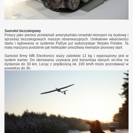
Samolot bezzałogowy
Polacy jako pierwsi przełamali amerykańsko-izraelski monopol na budowę i
sprzedaż bezzałogowych maszyn obserwacyjnych. Unikatowe właściwości
startu i lądowania w systemie FlyEye już wykorzystuje Wojsko Polskie. Ta
mała maszyna podobnie jak helikopter umożliwia niemalże pionowy start.
Samolot firmy WB Electronics waży zaledwie 12 kg i wyposażony jest w
system kamer. Do sterowania używana jest transmisja danych on-line na
dystansie do 30 km. Lecąc z prędkością ok. 100 km/h może pozostawać w
powietrzu do 3h.