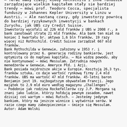
zarządzające wielkim kapitałem stały sie bardziej
trendy – mówi prof. Teodoro Cocca, specjalista
funduszy w Johannes Kepler University w Linzu w
Austrii. – Ale nastaną czasy, gdy inwestorzy powrócą
do bardziej ryzykownych inwestycji w bankach
Zurychu, jak UBS czy Credit Suisse.
Inwestorzy wycofali aż 226 mld franków z UBS w 2008 r., a
bank zanotował stratę 21 mld franków. Ala bank ten miał na
koniec I kwartału br. aktywa 1,6 bln franków, 19 razy
więcej niż Rothschild. Credit Suisse zarządzał 667 mld
franków.
Bank Rothschilda w Genewie, założony w 1953 r. i
kontrolowany przez 6. generację rodziny bankierów, jest
optymistą co do napływu kapitału. – Nie widzę powodu, aby
nie kontynuować – mówi Messulam. Zatrudnia nowych
menedżerów w Genewie, Ameryce Płd. i Azji.
Bank posiada najdroższe akcje w Europie. Kosztują 26,3 tys.
franków sztuka, co daje wartość rynkową firmy 2,4 mld
franków. UBS ma wartość 47 mld franków. 45-letni baron
Benjamin jest 19. najbogatszym obywatelem Francji. Jego
majątek to 2,9 mld euro według magazynu „Challenges”.
– Podobnie jak rodzina Rockefellerów czy J.P. Morgana są
znani jako ludzie, którzy hołdują pewnym zasadom, nawet
dzisiaj coś wartym – mówi Rutsch. – Jesteśmy jedynym
bankiem, który ma jeszcze winnice i wytwórnie serów. W
razie czego mamy zabezpieczenie – śmieje się Messulam.
Autor: Adam Wolski