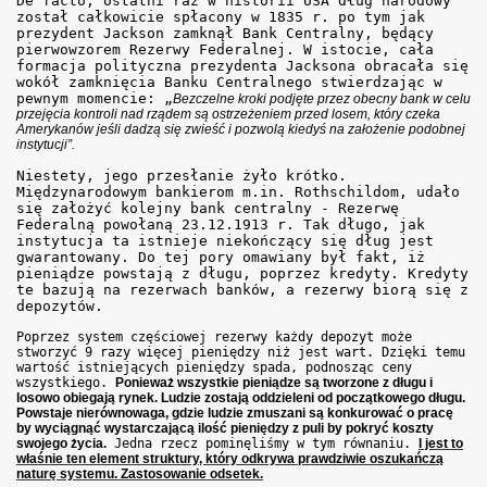
De facto, ostatni raz w historii USA dług narodowy
został całkowicie spłacony w 1835 r. po tym jak
prezydent Jackson zamknął Bank Centralny, będący
pierwowzorem Rezerwy Federalnej. W istocie, cała
formacja polityczna prezydenta Jacksona obracała się
wokół zamknięcia Banku Centralnego stwierdzając w
pewnym momencie: „
Bezczelne kroki podjęte przez obecny bank w celu
przejęcia kontroli nad rządem są ostrzeżeniem przed losem, który czeka
Amerykanów jeśli dadzą się zwieść i pozwolą kiedyś na założenie podobnej
instytucji”.
Niestety, jego przesłanie żyło krótko.
Międzynarodowym bankierom m.in. Rothschildom, udało
się założyć kolejny bank centralny - Rezerwę
Federalną powołaną 23.12.1913 r. Tak długo, jak
instytucja ta istnieje niekończący się dług jest
gwarantowany. Do tej pory omawiany był fakt, iż
pieniądze powstają z długu, poprzez kredyty. Kredyty
te bazują na rezerwach banków, a rezerwy biorą się z
depozytów.
Poprzez system częściowej rezerwy każdy depozyt może
stworzyć 9 razy więcej pieniędzy niż jest wart. Dzięki temu
wartość istniejących pieniędzy spada, podnosząc ceny
wszystkiego.
Ponieważ wszystkie pieniądze są tworzone z długu i
losowo obiegają rynek. Ludzie zostają oddzieleni od początkowego długu.
Powstaje nierównowaga, gdzie ludzie zmuszani są konkurować o pracę
by wyciągnąć wystarczającą ilość pieniędzy z puli by pokryć koszty
swojego życia.
Jedna rzecz pominęliśmy w tym równaniu.
I jest to
właśnie ten element struktury, który odkrywa prawdziwie oszukańczą
naturę systemu. Zastosowanie odsetek.