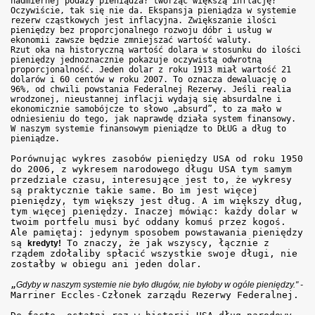
nadmiernej podaży pieniądza? tworząc większą inflację?
Oczywiście, tak się nie da. Ekspansja pieniądza w systemie
rezerw cząstkowych jest inflacyjna. Zwiększanie ilości
pieniędzy bez proporcjonalnego rozwoju dóbr i usług w
ekonomii zawsze będzie zmniejszać wartość waluty.
Rzut oka na historyczną wartość dolara w stosunku do ilości
pieniędzy jednoznacznie pokazuje oczywistą odwrotną
proporcjonalność. Jeden dolar z roku 1913 miał wartość 21
dolarów i 60 centów w roku 2007. To oznacza dewaluację o
96%, od chwili powstania Federalnej Rezerwy. Jeśli realia
wrodzonej, nieustannej inflacji wydają się absurdalne i
ekonomicznie samobójcze to słowo „absurd”, to za mało w
odniesieniu do tego, jak naprawdę działa system finansowy.
W naszym systemie finansowym pieniądze to DŁUG a dług to
pieniądze.
Porównując wykres zasobów pieniędzy USA od roku 1950
do 2006, z wykresem narodowego długu USA tym samym
przedziale czasu, interesujące jest to, że wykresy
są praktycznie takie same. Bo im jest więcej
pieniędzy, tym większy jest dług. A im większy dług,
tym więcej pieniędzy. Inaczej mówiąc: każdy dolar w
twoim portfelu musi być oddany komuś przez kogoś.
Ale pamiętaj: jedynym sposobem powstawania pieniędzy
są
To znaczy, że jak wszyscy, łącznie z
kredyty!
rządem zdołaliby spłacić wszystkie swoje długi, nie
zostałby w obiegu ani jeden dolar.
„
Gdyby w naszym systemie nie było długów, nie byłoby w ogóle pieniędzy." -
Marriner Eccles
Członek zarządu Rezerwy Federalnej.
-