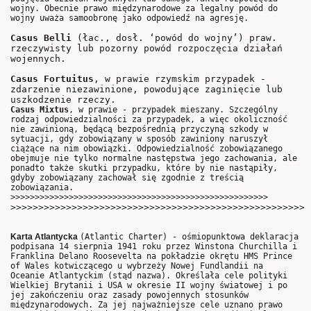
wojny. Obecnie prawo międzynarodowe za legalny powód do
wojny uważa samoobronę jako odpowiedź na agresję.
Casus Belli
(łac., dosł. ‘powód do wojny’) praw.
rzeczywisty lub pozorny powód rozpoczęcia działań
wojennych.
Casus Fortuitus
, w prawie rzymskim przypadek -
zdarzenie niezawinione, powodujące zaginięcie lub
uszkodzenie rzeczy.
Casus Mixtus
, w prawie - przypadek mieszany. Szczególny
rodzaj odpowiedzialności za przypadek, a więc okoliczność
nie zawinioną, będącą bezpośrednią przyczyną szkody w
sytuacji, gdy zobowiązany w sposób zawiniony naruszył
ciążące na nim obowiązki. Odpowiedzialność zobowiązanego
obejmuje nie tylko normalne następstwa jego zachowania, ale
ponadto także skutki przypadku, które by nie nastąpiły,
gdyby zobowiązany zachował się zgodnie z treścią
zobowiązania.
>>>>>>>>>>>>>>>>>>>>>>>>>>>>>>>>>>>>>>>>>>>>>>>>>>>>>
>>>>>>>>>>>>>>>>>>>>>>>>>>>>>>>>>>>>>>>>>>>>>>>>>>>>>
Karta Atlantycka
(Atlantic Charter) - ośmiopunktowa deklaracja
podpisana 14 sierpnia 1941 roku przez Winstona Churchilla i
Franklina Delano Roosevelta na pokładzie okrętu HMS Prince
of Wales kotwiczącego u wybrzeży Nowej Fundlandii na
Oceanie Atlantyckim (stąd nazwa). Określała cele polityki
Wielkiej Brytanii i USA w okresie II wojny światowej i po
jej zakończeniu oraz zasady powojennych stosunków
międzynarodowych. Za jej najważniejsze cele uznano prawo