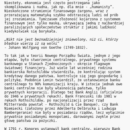
Niestety, ekonomia jest często postrzegana jako
skomplikowana i nudna, jak np. dla mnie - „humanisty”.
Nieskończone strumienie finansowego żargonu, wraz z
przerażającą matematyką szybko odstraszają ludzi od prób
jej zrozumienia. Tymczasem złożoność kojarzona z systemem
finansowym jest tylko maską, ukrywającą jedną z najbardziej
paraliżujących społeczeństwo struktur z jakimi ludzkość
kiedykolwiek się borykała.
„Nikt nie jest beznadziejniej zniewolony, niż ci, którzy
błędnie wierzą iż są wolni”
- Johann Wolfgang von Goethe (1749-1832).
To tak jak w teorii Nowego Porządku Świata, jednym z jego
etapów, było stworzenie centralnego, prywatnego systemu
bankowego w Stanach Zjednoczonych - okręcie flagowym
światowej finansjery. Już wiele lat wcześniej rodzina
bankierska Rotschildów stwierdziła, że kontrolując system
kredytowy danego państwa, kontroluje się jego gospodarkę i
politykę. Podobnie Lenin twierdził, że ustanowienie banku
centralnego to 90% komunizacji kraju. W istocie jednak owe
banki centralne nie były własnością państwa, tylko
prywatnych korporacji. Dlatego też Bank Anglii (oficjalnie
do 1946 w prywatnych rękach), Bank Francuski (do 1981 w
rękach Rothschildów, po nacjonalizacji przez rząd
Mitterranda powstał - Rothschild & Cie Banque), czy Bank
Niemiecki (założony przez Adelberta Delbrucka i Ludwiga
Bambergeranie) nie były w posiadaniu rządów, lecz wyłącznie
prywatnie posiadanymi monopolami, darowanymi zwykle przez
głowę państwa za pożyczki.
W 1791 r. Kongres ustanowił bank centralny, pierwszy Bank