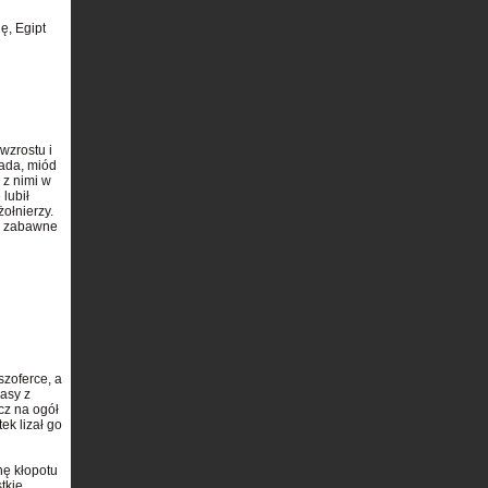
ę, Egipt
wzrostu i
lada, miód
 z nimi w
 lubił
ołnierzy.
to zabawne
szoferce, a
asy z
cz na ogół
ek lizał go
hę kłopotu
tkie