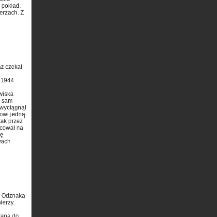
 pokład.
erzach. Z
az czekał
 1944
owiska
e sam
 wyciągnął
kowi jedną
tak przez
icował na
ię
wach
h. Odznaka
ierzy.
wana do