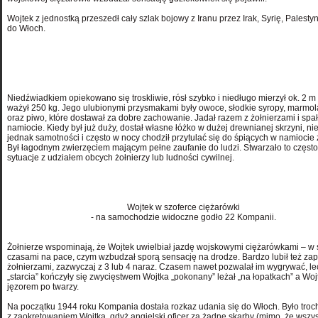
Wojtek z jednostką przeszedł cały szlak bojowy z Iranu przez Irak, Syrię, Palestyn
do Włoch.
Niedźwiadkiem opiekowano się troskliwie, rósł szybko i niedługo mierzył ok. 2 m 
ważył 250 kg. Jego ulubionymi przysmakami były owoce, słodkie syropy, marmo
oraz piwo, które dostawał za dobre zachowanie. Jadał razem z żołnierzami i spał
namiocie. Kiedy był już duży, dostał własne łóżko w dużej drewnianej skrzyni, nie
jednak samotności i często w nocy chodził przytulać się do śpiących w namiocie ż
Był łagodnym zwierzęciem mającym pełne zaufanie do ludzi. Stwarzało to częs
sytuacje z udziałem obcych żołnierzy lub ludności cywilnej.
Wojtek w szoferce ciężarówki
- na samochodzie widoczne godło 22 Kompanii.
Żołnierze wspominają, że Wojtek uwielbiał jazdę wojskowymi ciężarówkami – w 
czasami na pace, czym wzbudzał sporą sensację na drodze. Bardzo lubił też zap
żołnierzami, zazwyczaj z 3 lub 4 naraz. Czasem nawet pozwalał im wygrywać, le
„starcia” kończyły się zwycięstwem Wojtka „pokonany” leżał „na łopatkach” a Wojt
jęzorem po twarzy.
Na początku 1944 roku Kompania dostała rozkaz udania się do Włoch. Było troc
z zaokrętowaniem Wojtka, gdyż angielski oficer za żadne skarby (mimo, że wszys