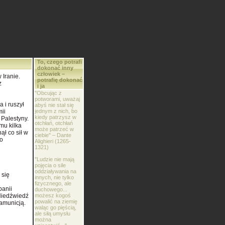
To, czego potrafi
dokonać inny
człowiek –
 Iranie.
potrafię dokonać
z
i ja
"Obcując z
potworami, uważaj
 i ruszył
abyś nie stał się
ii
jednym z nich, bo
kiedy patrzysz w
 Palestyny.
otchłań, otchłań
mu kilka
może patrzeć w
ął co sił w
ciebie" – Dante
go
Alighieri (1265-
1321)
"Ludzie nie mają
pojęcia o sile
oddziaływania na
 się
innych, nie tylko
fizycznego, ale
panii
duchowego...
 Niedźwiedź
możesz kogoś
powalić na ziemię
 amunicją.
waląc go pięścią,
ale siłą umysłu
można