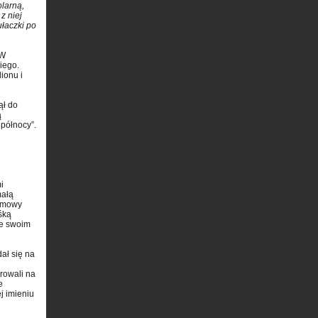
larną,
 z niej
ułaczki po
 W
iego.
ionu i
ął do
ą
 północy”.
i
małą
domowy
śką
ze swoim
ał się na
rowali na
e
j imieniu