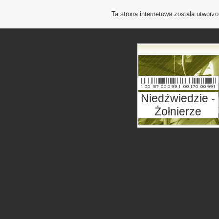
Ta strona internetowa została utworz
Niedźwiedzie -
Żołnierze