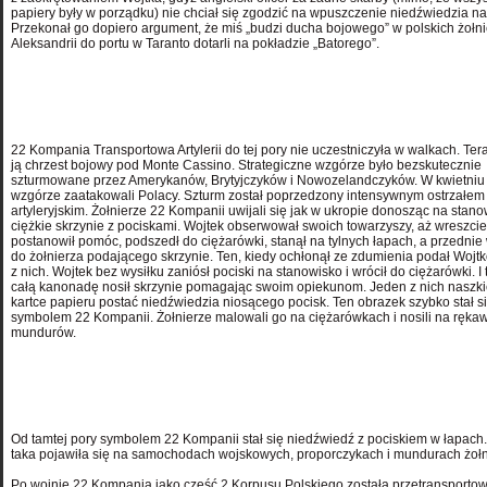
papiery były w porządku) nie chciał się zgodzić na wpuszczenie niedźwiedzia na
Przekonał go dopiero argument, że miś „budzi ducha bojowego” w polskich żołni
Aleksandrii do portu w Taranto dotarli na pokładzie „Batorego”.
22 Kompania Transportowa Artylerii do tej pory nie uczestniczyła w walkach. Ter
ją chrzest bojowy pod Monte Cassino. Strategiczne wzgórze było bezskutecznie
szturmowane przez Amerykanów, Brytyjczyków i Nowozelandczyków. W kwietniu
wzgórze zaatakowali Polacy. Szturm został poprzedzony intensywnym ostrzałem
artyleryjskim. Żołnierze 22 Kompanii uwijali się jak w ukropie donosząc na stan
ciężkie skrzynie z pociskami. Wojtek obserwował swoich towarzyszy, aż wreszci
postanowił pomóc, podszedł do ciężarówki, stanął na tylnych łapach, a przednie
do żołnierza podającego skrzynie. Ten, kiedy ochłonął ze zdumienia podał Wojt
z nich. Wojtek bez wysiłku zaniósł pociski na stanowisko i wrócił do ciężarówki. I 
całą kanonadę nosił skrzynie pomagając swoim opiekunom. Jeden z nich naszk
kartce papieru postać niedźwiedzia niosącego pocisk. Ten obrazek szybko stał s
symbolem 22 Kompanii. Żołnierze malowali go na ciężarówkach i nosili na ręka
mundurów.
Od tamtej pory symbolem 22 Kompanii stał się niedźwiedź z pociskiem w łapac
taka pojawiła się na samochodach wojskowych, proporczykach i mundurach żołn
Po wojnie 22 Kompania jako część 2 Korpusu Polskiego została przetransporto