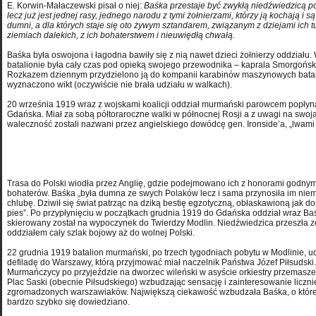
E. Korwin-Małaczewski pisał o niej:
Baśka przestaje być zwykłą niedźwiedzicą po
lecz już jest jednej rasy, jednego narodu z tymi żołnierzami, którzy ją kochają i są
dumni, a dla których staje się oto żywym sztandarem, związanym z dziejami ich t
ziemiach dalekich, z ich bohaterstwem i nieuwiędłą chwałą.
Baśka była oswojona i łagodna bawiły się z nią nawet dzieci żołnierzy oddziału.
batalionie była cały czas pod opieką swojego przewodnika – kaprala Smorgońsk
Rozkazem dziennym przydzielono ją do kompanii karabinów maszynowych batal
wyznaczono wikt (oczywiście nie brała udziału w walkach).
20 września 1919 wraz z wojskami koalicji oddział murmański parowcem popłyn
Gdańska. Miał za sobą półtoraroczne walki w północnej Rosji a z uwagi na swoj
waleczność zostali nazwani przez angielskiego dowódcę gen. Ironside’a, „lwami
Trasa do Polski wiodła przez Anglię, gdzie podejmowano ich z honorami godnym
bohaterów. Baśka „była dumna ze swych Polaków lecz i sama przynosiła im nie
chlubę. Dziwił się świat patrząc na dziką bestię egzotyczną, obłaskawioną jak 
pies”. Po przypłynięciu w początkach grudnia 1919 do Gdańska oddział wraz Ba
skierowany został na wypoczynek do Twierdzy Modlin. Niedźwiedzica p
rzeszła 
oddziałem cały szlak bojowy aż do wolnej Polski.
22 grudnia 1919 batalion murmański, po trzech tygodniach pobytu w Modlinie, ud
defiladę do Warszawy, którą przyjmować miał naczelnik Państwa Józef Piłsudski.
Murmańczycy po przyjeździe na dworzec wileński w asyście orkiestry przemasze
Plac Saski (obecnie Piłsudskiego) wzbudzając sensację i zainteresowanie liczni
zgromadzonych warszawiaków. Największą ciekawość wzbudzała Baśka, o które
bardzo szybko się dowiedziano.