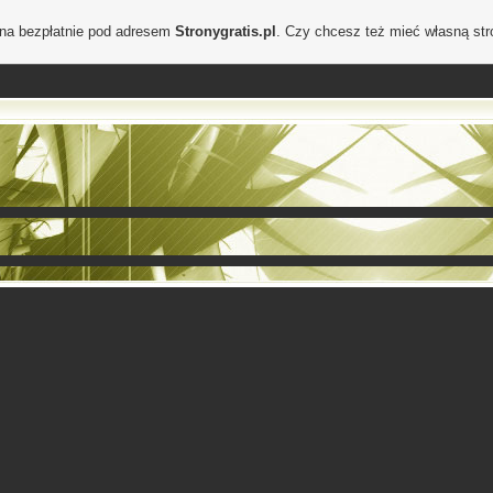
ona bezpłatnie pod adresem
Stronygratis.pl
. Czy chcesz też mieć własną st