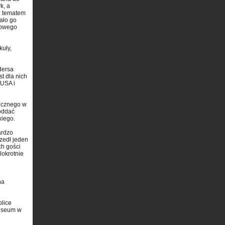
k, a
eż tematem
ało go
nowego
kuły,
dersa
t dla nich
 USA i
gicznego w
 oddać
iego.
ardzo
zedł jeden
ch gości
lokrotnie
na
blice
Museum w