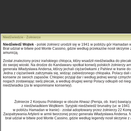
Niedźwiedzie - Żołnierze
Niedźwiedź Wojtek
- polski żołnierz urodził się w 1941 w pobliżu gór Hamadan w
Brał udział w bitwie pod Monte Cassino, gdzie według przekazów nosił skrzynie 
amunicją.
Został znaleziony przez irańskiego chłopca, który wsadził niedźwiadka do plecaka
do swojej wioski. Na drodze do Kandawaru spotkał konwój polskich żołnierzy arm
generała Władysława Andersa, którzy jechali ciężarówkami z Pahlevi w Iranie do
Jedna z ciężarówek zatrzymała się, widząc zabiedzonego chłopaka. Polacy dali 
konserw ze swoich zapasów. Chłopiec przyjął dar i według jednej wersji czmychn
nogach zostawiając swój plecak, a według drugiej wersji Polacy odkupili od nie
niedźwiadka (za te wspomniane konserwy).
Żołnierze 2 Korpusu Polskiego w obozie Ahwaz (Persja, ob. Iran) bawiący
z niedźwiadkiem Wojtkiem. Syryjski niedźwiedź brunatny (ur. w 1941
w pobliżu Hamadan w Iranie) - został adoptowany przez żołnierzy 22 Kom
Zaopatrywania Artylerii w armii tworzonej przez generała Władysława Andersa.
brał udział w bitwie pod Monte Cassino, gdzie według legendy nosił skrzynie z