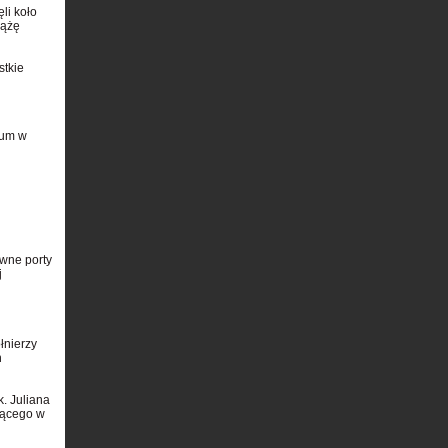
li koło
iążę
stkie
eum w
wne porty
j
łnierzy
h
. Juliana
jącego w