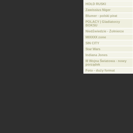
HOŁD RUSKI
Zawissius Niger
Blumer - polski pirat
POLACY | Gladiatorzy
BOKSU
Niedźwiedzie - Żołnierze
MIXXXX zone
SIN CITY
Star Wars
Indiana Jones
III Wojna Światowa - nowy
porządek
Foto - duży format