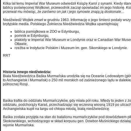
Kilka lat temu Imperial War Museum odwiedził Książę Karol z synami. Kiedy stanę
tablicy poświęconej Wojtkowi, przewodnik zaczął opowiadać im jego historię. Ks
przerwał mu mówiąc,
że zarówno on jak i jego synowie znają ją doskonale…
Niedźwiedź Wojtek zmarł w grudniu 1963. Informację o jego śmierci podały wszy
brytyjskie media.
Polskiego Żołnierza Niedźwiedzia Wojtka upamiętniają:
tablica pamiątkowa w ZOO w Edynburgu,
pomnik w Edynburgu,
plakiety w Imperial War Museum w Londynie oraz w Canadian War Mus
Ottawie,
rzeźba w Instytucie Polskim i Muzeum im. gen. Sikorskiego w Londynie.
RRT
Historia innego niedźwiedzia:
Biała Niedźwiedzica Baśka Murmańska
urodziła się na Oceanie Lodowatym (głó
to Archangielsk i Murmańsk) o 250 mil morskich od zaśnieżonego lądu w dalekie
północnej Rosji.
Baśka trafiła do oddziału Murmańczyków, gdy miała pół roku. Wtedy to jeden z żo
oddziału, podchorąży Karaś, przechadzając się wczesną wiosną 1919 po ulicac
Archangielska kupił na targu od chłopa młodą, białą niedźwiedzicę.
Baśka została przyjęta na stan do batalionu murmańczyków pod dowództwem płk
Skokowskiego, wchodzącego w skład korpusu gen. Dowbor-Muśnickiego działa
rejonie Murmańska.