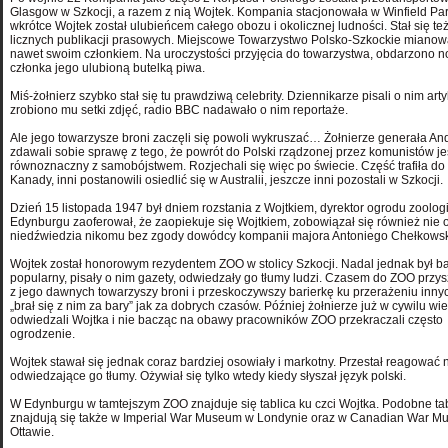
Glasgow w Szkocji, a razem z nią Wojtek. Kompania stacjonowała w Winfield Par
wkrótce Wojtek został ulubieńcem całego obozu i okolicznej ludności. Stał się t
licznych publikacji prasowych. Miejscowe Towarzystwo Polsko-Szkockie mianow
nawet swoim członkiem. Na uroczystości przyjęcia do towarzystwa, obdarzono 
członka jego ulubioną butelką piwa.
Miś-żołnierz szybko stał się tu prawdziwą celebrity. Dziennikarze pisali o nim arty
zrobiono mu setki zdjęć, radio BBC nadawało o nim reportaże.
Ale jego towarzysze broni zaczęli się powoli wykruszać… Żołnierze generała An
zdawali sobie sprawę z tego, że powrót do Polski rządzonej przez komunistów jes
równoznaczny z samobójstwem. Rozjechali się więc po świecie. Część trafiła do
Kanady, inni postanowili osiedlić się w Australii, jeszcze inni pozostali w Szkocji.
Dzień 15 listopada 1947 był dniem rozstania z Wojtkiem, dyrektor ogrodu zoolo
Edynburgu zaoferował, że zaopiekuje się Wojtkiem, zobowiązał się również nie
niedźwiedzia nikomu bez zgody dowódcy kompanii majora Antoniego Chełkowsk
Wojtek został honorowym rezydentem ZOO w stolicy Szkocji. Nadal jednak był b
popularny, pisały o nim gazety, odwiedzały go tłumy ludzi. Czasem do ZOO przys
z jego dawnych towarzyszy broni i przeskoczywszy barierkę ku przerażeniu inny
„brał się z nim za bary” jak za dobrych czasów. Później żołnierze już w cywilu wie
odwiedzali Wojtka i nie bacząc na obawy pracowników ZOO przekraczali często
ogrodzenie.
Wojtek stawał się jednak coraz bardziej osowiały i markotny. Przestał reagować 
odwiedzające go tłumy. Ożywiał się tylko wtedy kiedy słyszał język polski.
W Edynburgu w tamtejszym ZOO znajduje się tablica ku czci Wojtka. Podobne ta
znajdują się także w Imperial War Museum w Londynie oraz w Canadian War 
Ottawie.