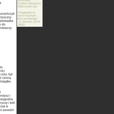
unicestwić..." -
i
Graham Masterton
(Wizerunek zła)
"Imagination is
ozcieńczyli
more important
zoryczny
then knowledge"
edźwiadka
- A. Einstein (1879-
e do
1955)
żołnierzy
la
ią i
czas, był
ść cenną
 majątku
i
endysz i
i wygodne
czę i tulił
ział w
ako pasażer