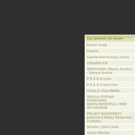
Żyj i pozwól żyć innym
Robert Tosik
Galeria
Galeria kick-boxing | prasa
cIEkaWOsTki
WARSZAWA | Miasto Feniksa
- Semper Invicta
P R A G A zone
P R A G A best foto
nOwa & sTara WAWA
DRUGA STRONA
POWSTANIA
WARSZAWSKIEGO | INNE
SPOJRZENIE
POLSCY BOHATERZY
podczas II Wojny Światowej |
A gdyby...
Stratfor | SEKCJA45.
HOŁD PRUSKI