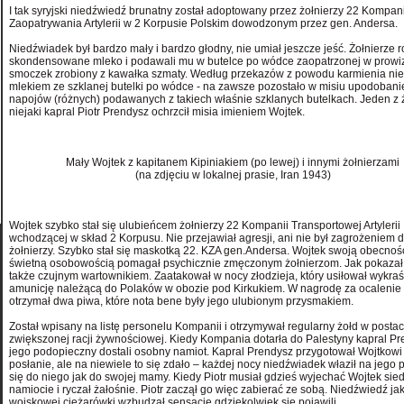
I tak syryjski niedźwiedź brunatny został adoptowany przez żołnierzy 22 Kompani
Zaopatrywania Artylerii w 2 Korpusie Polskim dowodzonym przez gen. Andersa.
Niedźwiadek był bardzo mały i bardzo głodny, nie umiał jeszcze jeść. Żołnierze r
skondensowane mleko i podawali mu w butelce po wódce zaopatrzonej w prowi
smoczek zrobiony z kawałka szmaty. Według przekazów z powodu karmienia ni
mlekiem ze szklanej butelki po wódce - na zawsze pozostało w misiu upodobani
napojów (różnych) podawanych z takiech właśnie szklanych butelkach. Jeden z 
niejaki kapral Piotr Prendysz ochrzcił misia imieniem Wojtek.
Mały Wojtek z kapitanem Kipiniakiem (po lewej) i innymi żołnierzami
(na zdjęciu w lokalnej prasie, Iran 1943)
Wojtek szybko stał się ulubieńcem żołnierzy 22 Kompanii Transportowej Artylerii
wchodzącej w skład 2 Korpusu.
Nie przejawiał agresji, ani nie był zagrożeniem d
żołnierzy. Szybko stał się maskotką 22. KZA gen.Andersa. Wojtek swoją obecnośc
świetną osobowością pomagał psychicznie zmęczonym żołnierzom. Jak pokazał 
także czujnym wartownikiem. Zaatakował w nocy złodzieja, który usiłował wykra
amunicję należącą do Polaków w obozie pod Kirkukiem. W nagrodę za ocalenie
otrzymał dwa piwa, które nota bene były jego ulubionym przysmakiem.
Został wpisany na listę personelu Kompanii i otrzymywał regularny żołd w postac
zwiększonej racji żywnościowej. Kiedy Kompania dotarła do Palestyny kapral Pr
jego podopieczny dostali osobny namiot. Kapral Prendysz przygotował Wojtkow
posłanie, ale na niewiele to się zdało – każdej nocy niedźwiadek właził na jego pry
się do niego jak do swojej mamy. Kiedy Piotr musiał gdzieś wyjechać Wojtek sied
namiocie i ryczał żałośnie. Piotr zaczął go więc zabierać ze sobą. Niedźwiedź j
wojskowej ciężarówki wzbudzał sensację gdziekolwiek się pojawili.